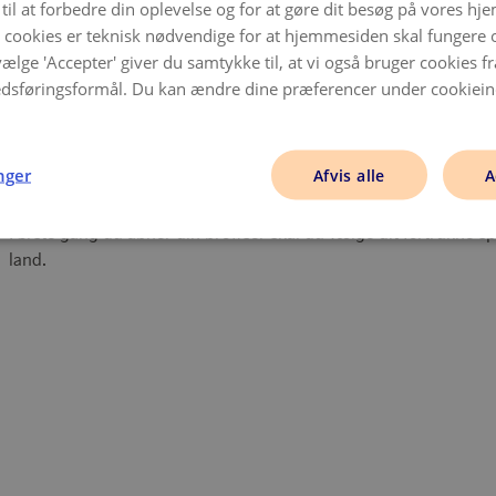
 til at forbedre din oplevelse og for at gøre dit besøg på vores h
 cookies er teknisk nødvendige for at hjemmesiden skal fungere og
vælge 'Accepter' giver du samtykke til, at vi også bruger cookies fra
edsføringsformål. Du kan ændre dine præferencer under cookieind
inger
2
VÆLG DIT FORETRUKNE SPROG
Afvis alle
A
Første gang du åbner din browser skal du vælge dit fortrukne spr
land.