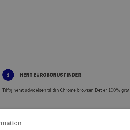
1
HENT EUROBONUS FINDER
Tilføj nemt udvidelsen til din Chrome browser. Det er 100% grati
rmation