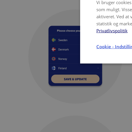
Vi bruger cookies
som muligt. Visse
aktiveret. Ved at 
statistik og mark
Privatlivspolitik
Cookie - Indstill