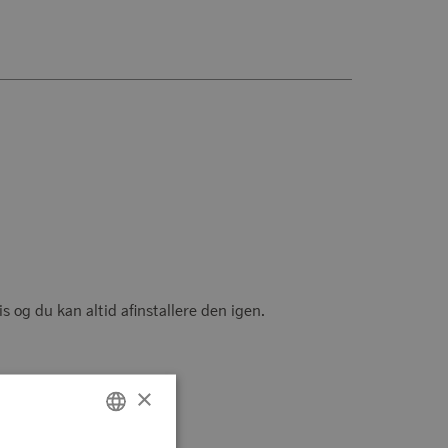
s og du kan altid afinstallere den igen.
×