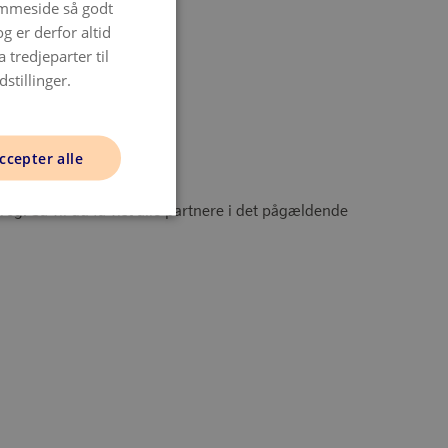
jemmeside så godt
DANISH
 er derfor altid
ENGLISH
 tredjeparter til
NORWAY
stillinger.
SWEDISH
FINNISH
ccepter alle
og. Så vil du få vist alle partnere i det pågældende